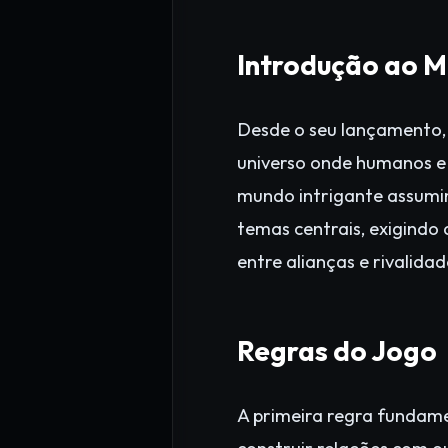
Introdução ao 
Desde o seu lançamento,
universo onde humanos e
mundo intrigante assumind
temas centrais, exigindo
entre alianças e rivalidad
Regras do Jogo
A primeira regra fundame