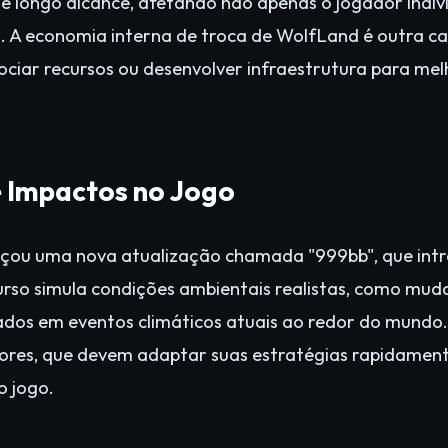
e longo alcance, afetando não apenas o jogador indi
. A economia interna de troca de WolfLand é outra car
iar recursos ou desenvolver infraestrutura para mel
e Impactos no Jogo
nçou uma nova atualização chamada "999bb", que intr
urso simula condições ambientais realistas, como mud
irados em eventos climáticos atuais ao redor do mundo
ores, que devem adaptar suas estratégias rapidament
o jogo.