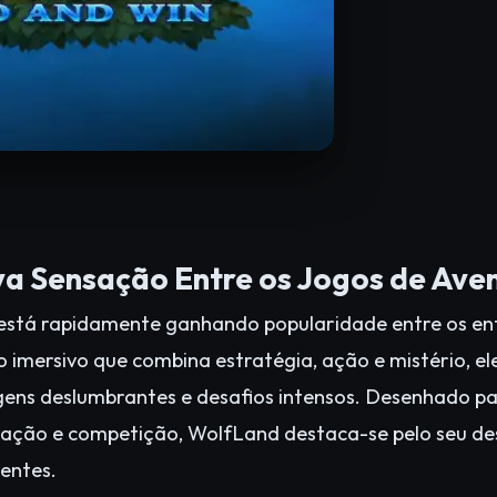
a Sensação Entre os Jogos de Ave
está rapidamente ganhando popularidade entre os ent
imersivo que combina estratégia, ação e mistério, el
ens deslumbrantes e desafios intensos. Desenhado p
eração e competição, WolfLand destaca-se pelo seu de
entes.