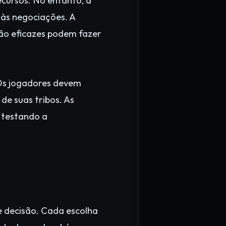
ecursos. No entanto, a
às negociações. A
ção eficazes podem fazer
 Os jogadores devem
de suas tribos. As
 testando a
 decisão. Cada escolha