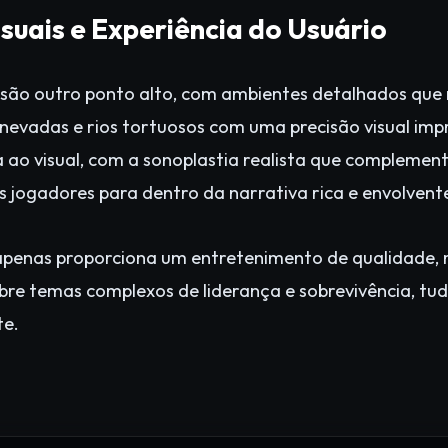
uais e Experiência do Usuário
são outro ponto alto, com ambientes detalhados que 
evadas e rios tortuosos com uma precisão visual imp
a ao visual, com a sonoplastia realista que complemen
s jogadores para dentro da narrativa rica e envolven
apenas proporciona um entretenimento de qualidade,
obre temas complexos de liderança e sobrevivência, t
te.