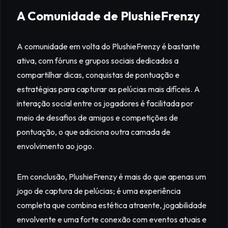
A Comunidade de PlushieFrenzy
A comunidade em volta do PlushieFrenzy é bastante
ativa, com fóruns e grupos sociais dedicados a
compartilhar dicas, conquistas de pontuação e
estratégias para capturar as pelúcias mais difíceis. A
interação social entre os jogadores é facilitada por
meio de desafios de amigos e competições de
pontuação, o que adiciona outra camada de
envolvimento ao jogo.
Em conclusão, PlushieFrenzy é mais do que apenas um
jogo de captura de pelúcias; é uma experiência
completa que combina estética atraente, jogabilidade
envolvente e uma forte conexão com eventos atuais e