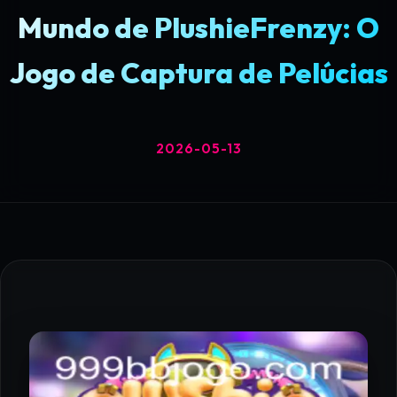
Mundo de PlushieFrenzy: O
Jogo de Captura de Pelúcias
2026-05-13