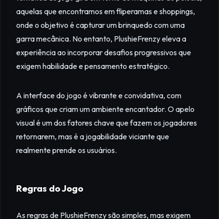
aquelas que encontramos em fliperamas e shoppings,
onde o objetivo é capturar um brinquedo com uma
garra mecânica. No entanto, PlushieFrenzy eleva a
experiência ao incorporar desafios progressivos que
exigem habilidade e pensamento estratégico.
A interface do jogo é vibrante e convidativa, com
gráficos que criam um ambiente encantador. O apelo
visual é um dos fatores chave que fazem os jogadores
retornarem, mas é a jogabilidade viciante que
realmente prende os usuários.
Regras do Jogo
As regras de PlushieFrenzy são simples, mas exigem