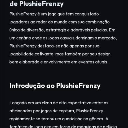
de PlushieFrenzy
PlushieFrenzy é um jogo que tem conquistado
jogadores ao redor do mundo com sua combinação
única de diversão, estratégia e adoráveis pelúcias. Em
um cenário onde os jogos casuais dominam o mercado,
PlushieFrenzy destaca-se não apenas por sua
jogabilidade cativante, mas também por seu design
bem elaborado e envolvimento em eventos atuais.
Introdução ao PlushieFrenzy
Lançado em um clima de alta expectativa entre os
aficionados por jogos de captura, PlushieFrenzy
rapidamente se tornou um queridinho no gênero. A
temática do jogo gira em torno de máquinas de pelúcia,