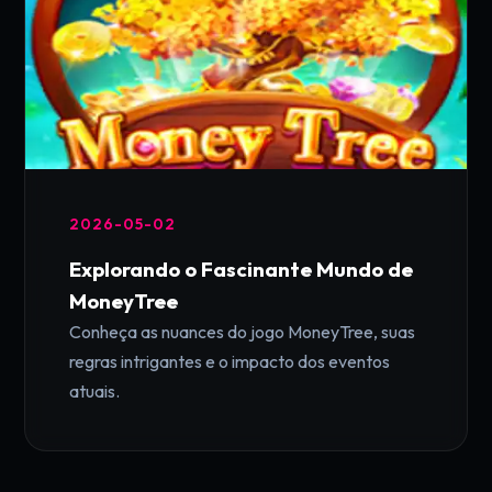
2026-05-02
Explorando o Fascinante Mundo de
MoneyTree
Conheça as nuances do jogo MoneyTree, suas
regras intrigantes e o impacto dos eventos
atuais.