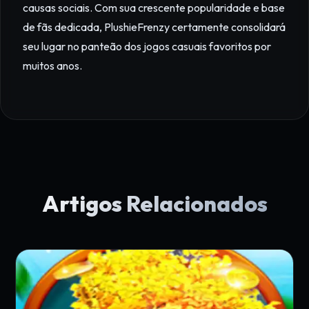
causas sociais. Com sua crescente popularidade e base
de fãs dedicada, PlushieFrenzy certamente consolidará
seu lugar no panteão dos jogos casuais favoritos por
muitos anos.
Artigos Relacionados