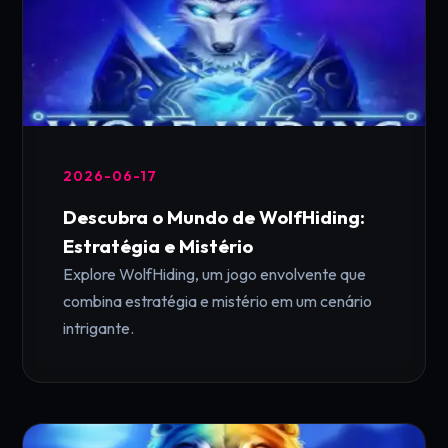
2026-06-17
Descubra o Mundo de WolfHiding:
Estratégia e Mistério
Explore WolfHiding, um jogo envolvente que
combina estratégia e mistério em um cenário
intrigante.