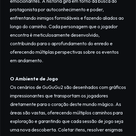
emocionantes. A história gira em torno da busca do
protagonista por autoconhecimento e poder,
enfrentando inimigos formidáveis e fazendo aliados ao
longo do caminho. Cada personagem que o jogador
encontra é meticulosamente desenvolvido,
contribuindo para o aprofundamento do enredo e
oferecendo múltiplas perspectivas sobre os eventos
em andamento.
O Ambiente de Jogo
Os cenários de GuGuGu2 são desenhados com gráficos
impressionantes que transportam os jogadores
diretamente para o coração deste mundo mágico. As
áreas são vastas, oferecendo múltiplos caminhos para
exploração e garantindo que cada sessão de jogo seja
uma nova descoberta. Coletar itens, resolver enigmas