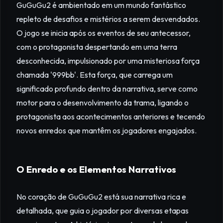
GuGuGu2 é ambientado em um mundo fantástico
repleto de desafios e mistérios a serem desvendados.
O jogo se inicia após os eventos de seu antecessor,
com o protagonista despertando em uma terra
desconhecida, impulsionado por uma misteriosa força
chamada '999bb'. Esta força, que carrega um
significado profundo dentro da narrativa, serve como
motor para o desenvolvimento da trama, ligando o
protagonista aos acontecimentos anteriores e tecendo
novos enredos que mantêm os jogadores engajados.
O Enredo e os Elementos Narrativos
No coração de GuGuGu2 está sua narrativa rica e
detalhada, que guia o jogador por diversas etapas