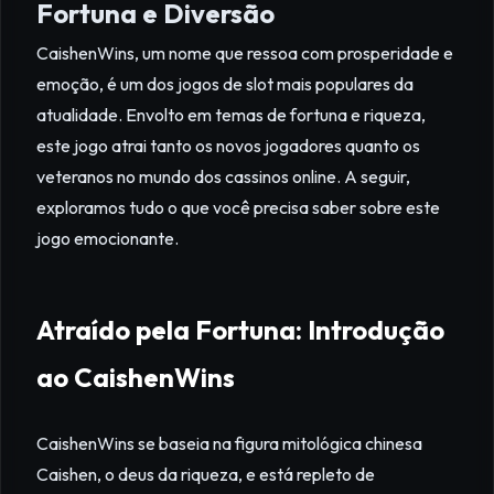
Fortuna e Diversão
CaishenWins, um nome que ressoa com prosperidade e
emoção, é um dos jogos de slot mais populares da
atualidade. Envolto em temas de fortuna e riqueza,
este jogo atrai tanto os novos jogadores quanto os
veteranos no mundo dos cassinos online. A seguir,
exploramos tudo o que você precisa saber sobre este
jogo emocionante.
Atraído pela Fortuna: Introdução
ao CaishenWins
CaishenWins se baseia na figura mitológica chinesa
Caishen, o deus da riqueza, e está repleto de