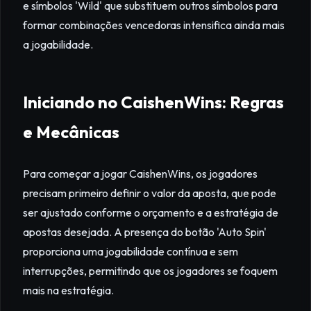
e símbolos 'Wild' que substituem outros símbolos para
formar combinações vencedoras intensifica ainda mais
a jogabilidade.
Iniciando no CaishenWins: Regras
e Mecânicas
Para começar a jogar CaishenWins, os jogadores
precisam primeiro definir o valor da aposta, que pode
ser ajustado conforme o orçamento e a estratégia de
apostas desejada. A presença do botão 'Auto Spin'
proporciona uma jogabilidade contínua e sem
interrupções, permitindo que os jogadores se foquem
mais na estratégia.